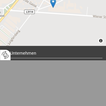
Unternehmen

Wiener Straße 66a
2201 Gerasdorf bei Wien
Kontakt

T:
+43 2246 3651
F:
+43 2246 3651
22